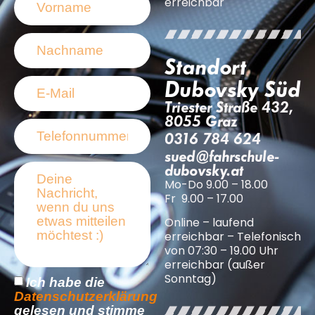
erreichbar
Standort
Dubovsky Süd
Triester Straße 432,
8055 Graz
0316 784 624
sued@fahrschule-
dubovsky.at
Mo-Do 9.00 – 18.00
Fr 9.00 – 17.00
Online – laufend
erreichbar – Telefonisch
von 07:30 – 19.00 Uhr
erreichbar (außer
Sonntag)
Ich habe die
Datenschutzerklärung
gelesen und stimme