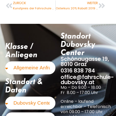
ZURÜCK
WEITER
Kunstpreis der Fahrschule Dubovsky vergeben
Osterkurs 20% Rabatt 2019 verlängert
Standort
Dubovsky
Klasse /
Center
Anliegen
Schönaugasse 19,
8010 Graz
0316 838 784
office@fahrschule-
Standort &
dubovsky.at
Mo – Do 9.00 – 18.00
Daten
Fr 8.00 – 17.00 Uhr
Online – laufend
erreichbar – Telefonisch
von 09.00 – 17.00 Uhr