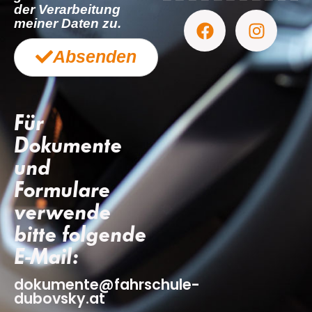
der Verarbeitung
meiner Daten zu.
Absenden
Für
Dokumente
und
Formulare
verwende
bitte folgende
E-Mail:
dokumente@fahrschule-
dubovsky.at