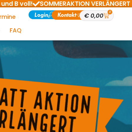
und B voll!
SOMMERAKTION VERLÄNGERT BIS 1
0
Login
Kontakt
€
0,00
rmine
e
FAQ