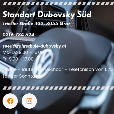
Standort Dubovsky Süd
Triester Straße 432, 8055 Graz
0316 784 624
sued@fahrschule-dubovsky.at
Mo-Do 9.00 – 18.00
Fr 9.00 – 17.00
Online – laufend erreichbar – Telefonisch von 07:3
(außer Sonntag)