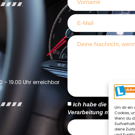
0 – 19.00 Uhr erreichbar
Ich habe die
Datensch
Um dir ein 
Verarbeitung meiner Dat
Cookies, u
Wenn du di
Surfverhalt
deine Zust
und Funkti