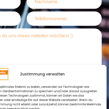
Zustimmung verwalten
utzerklärung
gelesen und stimme der
optimales Erlebnis zu bieten, verwenden wir Technologien wie
en zu.
m Geräteinformationen zu speichern und/oder darauf zuzugreifen.
esen Technologien zustimmst, können wir Daten wie das
en oder eindeutige IDs auf dieser Website verarbeiten. Wenn du
Absenden
immung nicht erteilst oder zurückziehst, können bestimmte Merkmale
onen beeinträchtigt werden.