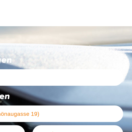
gen
ten