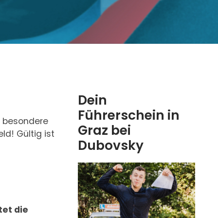
Dein
Führerschein in
ne besondere
Graz bei
d! Gültig ist
Dubovsky
et die