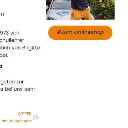
om
Zum Onlineshop
1973 von
chullehrer
tion von Brigitte
bei.
?
igsten zur
es bei uns sehr
WEITER
is am Übungsplatz