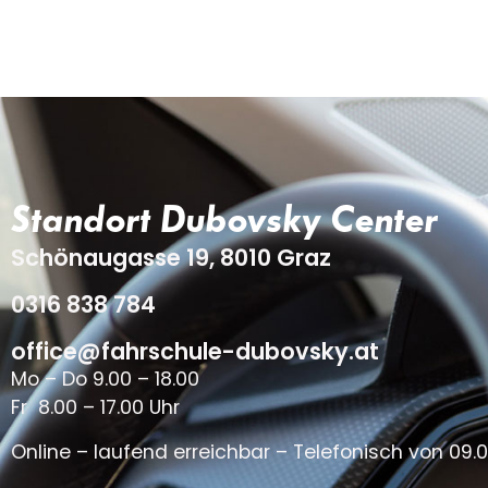
Standort Dubovsky Center
Schönaugasse 19, 8010 Graz
0316 838 784
office@fahrschule-dubovsky.at
Mo – Do 9.00 – 18.00
Fr 8.00 – 17.00 Uhr
Online – laufend erreichbar – Telefonisch von 09.0