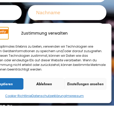
Zustimmung verwalten
optimales Erlebnis zu bieten, verwenden wir Technologien wie
m Geräteinformationen zu speichern und/oder darauf zuzugreifen.
esen Technologien zustimmst, können wir Daten wie das
en oder eindeutige IDs auf dieser Website verarbeiten. Wenn du
immung nicht erteilst oder zurückziehst, können bestimmte Merkmale
onen beeinträchtigt werden.
eptieren
Ablehnen
Einstellungen ansehen
Cookie-Richtlinie
Datenschutzerklärung
Impressum
utzerklärung
gelesen und stimme der
en zu.