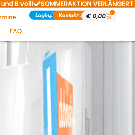
und B voll!
SOMMERAKTION VERLÄNGERT BIS 1
0
Login
Kontakt
€
0,00
rmine
e
FAQ