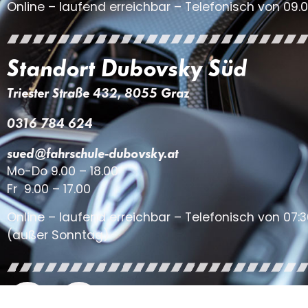
Online – laufend erreichbar – Telefonisch von 09.0
Standort Dubovsky Süd
Triester Straße 432, 8055 Graz
0316 784 624
sued@fahrschule-dubovsky.at
Mo-Do 9.00 – 18.00
Fr 9.00 – 17.00
Online – laufend erreichbar – Telefonisch von 07:3
(außer Sonntag)