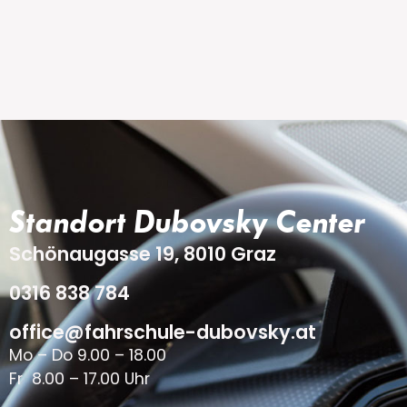
Standort Dubovsky Center
Schönaugasse 19, 8010 Graz
0316 838 784
office@fahrschule-dubovsky.at
Mo – Do 9.00 – 18.00
Fr 8.00 – 17.00 Uhr