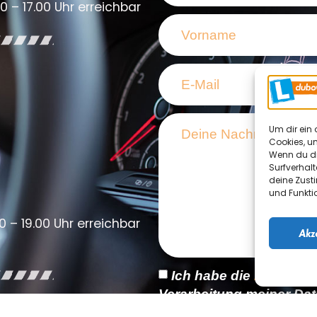
0 – 17.00 Uhr erreichbar
Um dir ein 
Cookies, u
Wenn du di
Surfverhalt
deine Zust
und Funkti
0 – 19.00 Uhr erreichbar
Akz
Ich habe die
Datensch
Verarbeitung meiner Dat