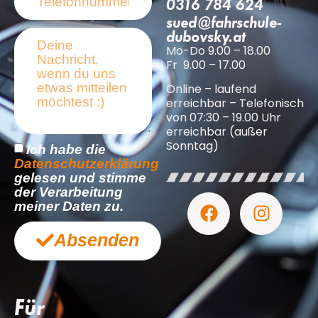
0316 784 624
sued@fahrschule-
dubovsky.at
Mo-Do 9.00 – 18.00
Fr 9.00 – 17.00
Online – laufend
erreichbar – Telefonisch
von 07:30 – 19.00 Uhr
erreichbar (außer
Sonntag)
Ich habe die
Datenschutzerklärung
gelesen und stimme
der Verarbeitung
meiner Daten zu.
Absenden
Für