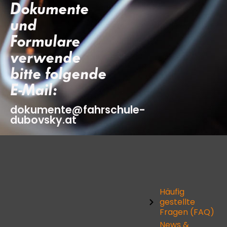
Dokumente
und
Formulare
verwende
bitte folgende
E-Mail:
dokumente@fahrschule-
dubovsky.at
Häufig
gestellte
Fragen (FAQ)
News &