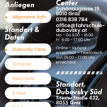
Center
Anliegen
Schönaugasse 19,
8010 Graz
0316 838 784
office@fahrschule-
Standort &
dubovsky.at
Mo – Do 9.00 – 18.00
Daten
Fr 8.00 – 17.00 Uhr
Online – laufend
erreichbar – Telefonisch
von 09.00 – 17.00 Uhr
erreichbar
Standort
Dubovsky Süd
Triester Straße 432,
8055 Graz