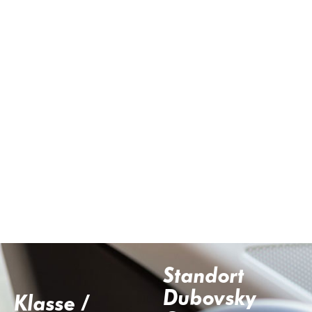
Standort
Dubovsky
Klasse /