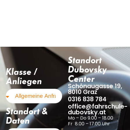
Standort
Dubovsky
Klasse /
Center
Anliegen
Schönaugasse 19,
8010 Graz
0316 838 784
office@fahrschule-
Standort &
dubovsky.at
Mo – Do 9.00 – 18.00
Daten
Fr 8.00 – 17.00 Uhr