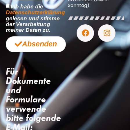
Sonntag)
Ich habe die
Datenschutzerklärung
gelesen und stimme
der Verarbeitung
meiner Daten zu.
Absenden
Für
Dokumente
und
Formulare
verwende
bitte folgende
E-Mail: