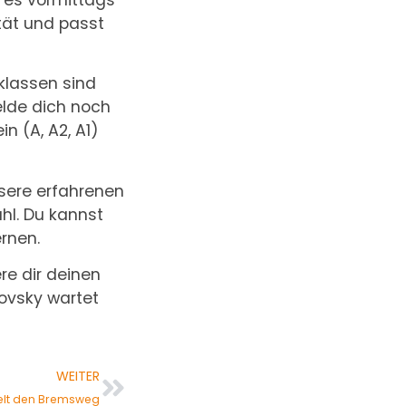
tät und passt
nklassen sind
elde dich noch
n (A, A2, A1)
sere erfahrenen
hl. Du kannst
rnen.
re dir deinen
bovsky wartet
WEITER
elt den Bremsweg