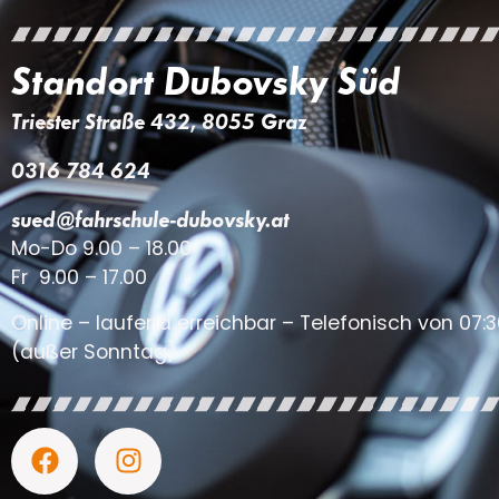
Standort Dubovsky Süd
Triester Straße 432, 8055 Graz
0316 784 624
sued@fahrschule-dubovsky.at
Mo-Do 9.00 – 18.00
Fr 9.00 – 17.00
Online – laufend erreichbar – Telefonisch von 07:3
(außer Sonntag)