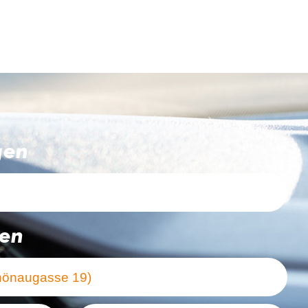
gen
ten