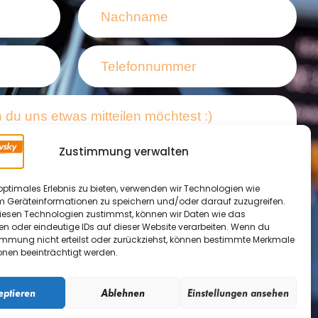
Zustimmung verwalten
optimales Erlebnis zu bieten, verwenden wir Technologien wie
m Geräteinformationen zu speichern und/oder darauf zuzugreifen.
esen Technologien zustimmst, können wir Daten wie das
en oder eindeutige IDs auf dieser Website verarbeiten. Wenn du
immung nicht erteilst oder zurückziehst, können bestimmte Merkmale
onen beeinträchtigt werden.
utzerklärung
gelesen und stimme der
en zu.
eptieren
Ablehnen
Einstellungen ansehen
Absenden