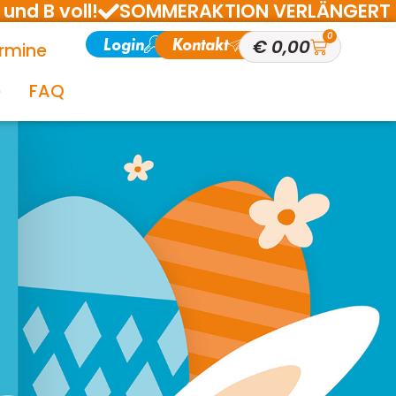
und B voll!
SOMMERAKTION VERLÄNGERT BIS 1
0
Login
Kontakt
€
0,00
rmine
e
FAQ