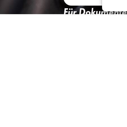
Für Dokumente
bitte folgende 
dokumente@fahrsch