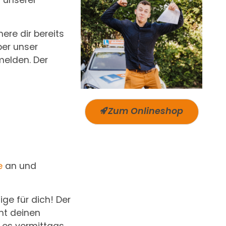
 unserer
here dir bereits
ber unser
melden. Der
Zum Onlineshop
e
an und
ge für dich! Der
ent deinen
e es vormittags