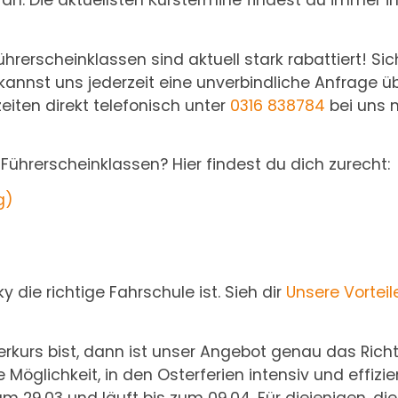
n. Die aktuellsten Kurstermine findest du immer in
ührerscheinklassen sind aktuell stark rabattiert! Sic
 kannst uns jederzeit eine unverbindliche Anfrage ü
iten direkt telefonisch unter
0316 838784
bei uns 
ührerscheinklassen? Hier findest du dich zurecht:
g)
 die richtige Fahrschule ist. Sieh dir
Unsere Vorteil
kurs bist, dann ist unser Angebot genau das Richti
 Möglichkeit, in den Osterferien intensiv und effizi
 29.03 und läuft bis zum 09.04. Für diejenigen, di