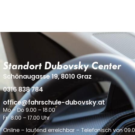
Standort Dubovsky Center
Schönaugasse 19, 8010 Graz
0316 838 784
office@fahrschule-dubovsky.at
Mo – Do 9.00 – 18.00
Fr 8.00 – 17.00 Uhr
Online – laufend erreichbar – Telefonisch von 09.0