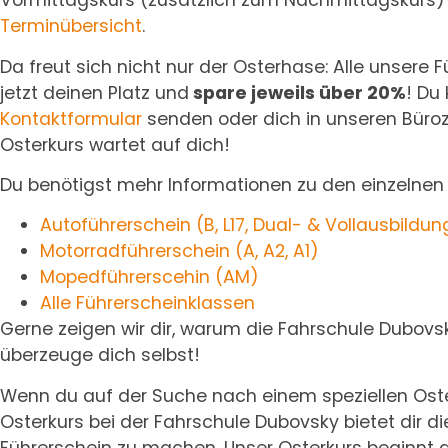
Vormittagskurs (zusätzlich zum Nachmittagskurs) a
Terminübersicht
.
Da freut sich nicht nur der Osterhase: Alle unsere F
jetzt deinen Platz und
spare jeweils über 20%
! Du
Kontaktformular
senden oder dich in unseren Büroze
Osterkurs wartet auf dich!
Du benötigst mehr Informationen zu den einzelnen F
Autoführerschein (B, L17, Dual- & Vollausbildun
Motorradführerschein (A, A2, A1)
Mopedführerscehin (AM)
Alle Führerscheinklassen
Gerne zeigen wir dir, warum die Fahrschule Dubovsky
überzeuge dich selbst!
Wenn du auf der Suche nach einem speziellen Oster
Osterkurs bei der Fahrschule Dubovsky bietet dir die
Führerschein zu machen. Unser Osterkurs beginnt am