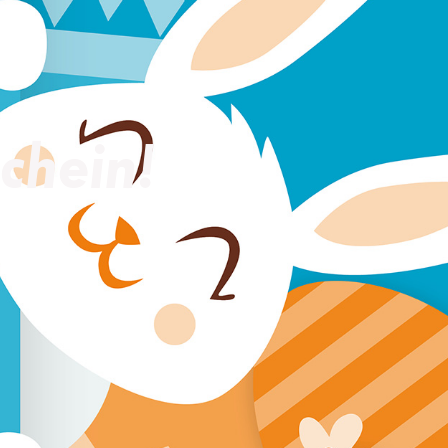
chein!