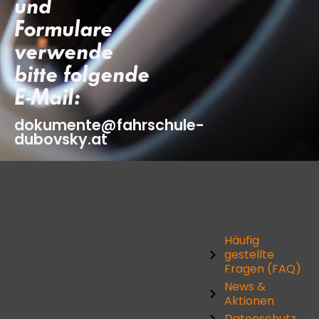
und
Formulare
verwende
bitte folgende
E-Mail:
dokumente@fahrschule-
dubovsky.at
Häufig
gestellte
Fragen (FAQ)
News &
Aktionen
Datenschutz