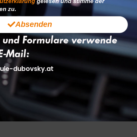
utzerklärung
gelesen und stimme der
en zu.
Absenden
 und Formulare verwende
E-Mail:
ule-dubovsky.at