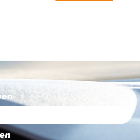
gen
ten