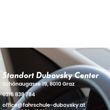
Standort Dubovsky Center
Schönaugasse 19, 8010 Graz
0316 838 784
office@fahrschule-dubovsky.at