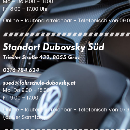
Mo – Do 9.00 – 18.00
Fr 8.00 – 17.00 Uhr
Online – laufend erreichbar – Telefonisch von 09.0
Standort Dubovsky Süd
Triester Straße 432, 8055 Graz
0316 784 624
sued@fahrschule-dubovsky.at
Mo-Do 9.00 – 18.00
Fr 9.00 – 17.00
Online – laufend erreichbar – Telefonisch von 07:3
(außer Sonntag)