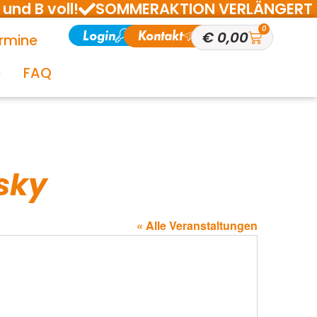
und B voll!
SOMMERAKTION VERLÄNGERT BIS 1
0
Login
Kontakt
€
0,00
rmine
e
FAQ
sky
« Alle Veranstaltungen