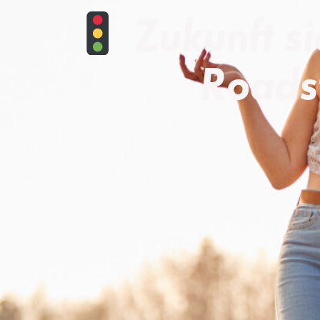
Zukunft si
Roads