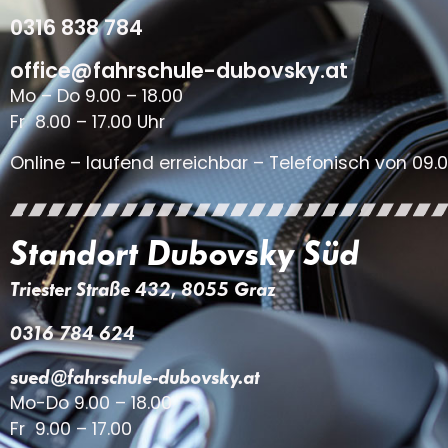
0316 838 784
office@fahrschule-dubovsky.at
Mo – Do 9.00 – 18.00
Fr 8.00 – 17.00 Uhr
Online – laufend erreichbar – Telefonisch von 09.0
Standort Dubovsky Süd
Triester Straße 432, 8055 Graz
0316 784 624
sued@fahrschule-dubovsky.at
Mo-Do 9.00 – 18.00
Fr 9.00 – 17.00