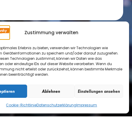
utzerklärung
gelesen und stimme der
Zustimmung verwalten
en zu.
optimales Erlebnis zu bieten, verwenden wir Technologien wie
Absenden
m Geräteinformationen zu speichern und/oder darauf zuzugreifen.
esen Technologien zustimmst, können wir Daten wie das
 und Formulare verwende
en oder eindeutige IDs auf dieser Website verarbeiten. Wenn du
immung nicht erteilst oder zurückziehst, können bestimmte Merkmale
onen beeinträchtigt werden.
E-Mail:
eptieren
Ablehnen
Einstellungen ansehen
ule-dubovsky.at
Cookie-Richtlinie
Datenschutzerklärung
Impressum