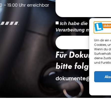
0 – 19.00 Uhr erreichbar
Ich habe die
Datensch
Verarbeitung meiner Dat
Um dir ein 
Cookies, u
Wenn du di
Für Dokumente
Surfverhalt
deine Zust
und Funkti
bitte folgende 
Akz
dokumente@fahrsch