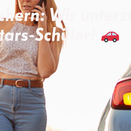
chern: Wir unters
tars-Schüler!