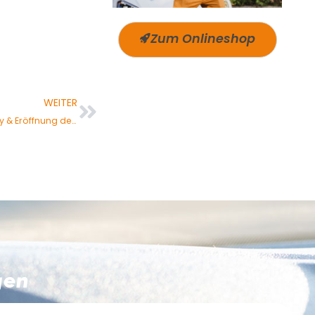
Zum Onlineshop
WEITER
Einladung zur Jubiläumsfeier: 50 Jahre Fahrschule Dubovsky & Eröffnung der neuen Fahrschule Dubovsky Süd
gen