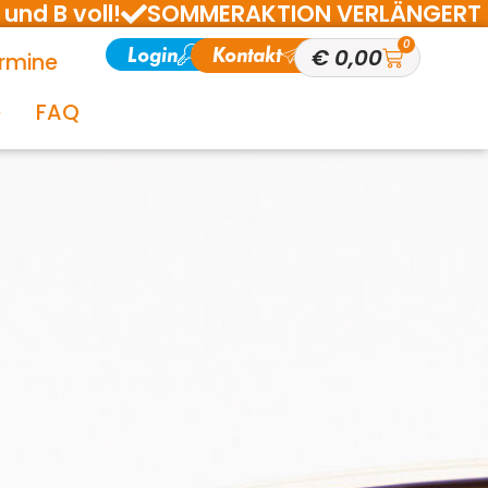
und B voll!
SOMMERAKTION VERLÄNGERT BIS 1
0
Login
Kontakt
€
0,00
rmine
e
FAQ