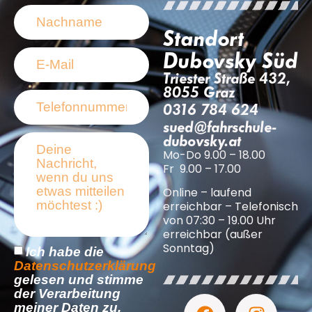
Standort
Dubovsky Süd
Triester Straße 432,
8055 Graz
0316 784 624
sued@fahrschule-
dubovsky.at
Mo-Do 9.00 – 18.00
Fr 9.00 – 17.00
Online – laufend
erreichbar – Telefonisch
von 07:30 – 19.00 Uhr
erreichbar (außer
Sonntag)
Ich habe die
Datenschutzerklärung
gelesen und stimme
der Verarbeitung
meiner Daten zu.