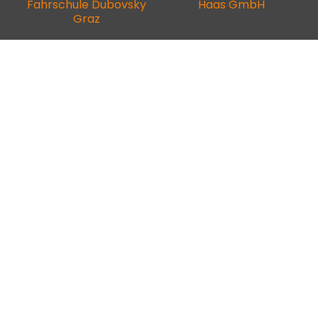
Fahrschule Dubovsky
Haas GmbH
Graz