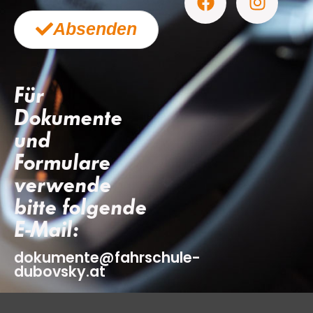
Absenden
Für
Dokumente
und
Formulare
verwende
bitte folgende
E-Mail:
dokumente@fahrschule-
dubovsky.at