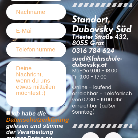
Standort
Dubovsky Süd
Triester Straße 432,
8055 Graz
0316 784 624
sued@fahrschule-
dubovsky.at
Mo-Do 9.00 – 18.00
Fr 9.00 – 17.00
Online – laufend
erreichbar – Telefonisch
von 07:30 – 19.00 Uhr
erreichbar (außer
Sonntag)
Ich habe die
Datenschutzerklärung
gelesen und stimme
der Verarbeitung