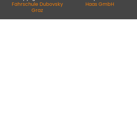
Fahrschule Dubovsky
Haas GmbH
Graz