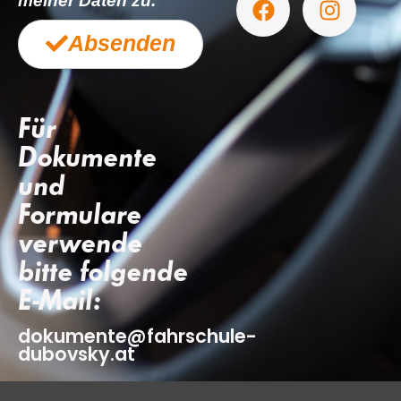
meiner Daten zu.
Absenden
Für
Dokumente
und
Formulare
verwende
bitte folgende
E-Mail:
dokumente@fahrschule-
dubovsky.at