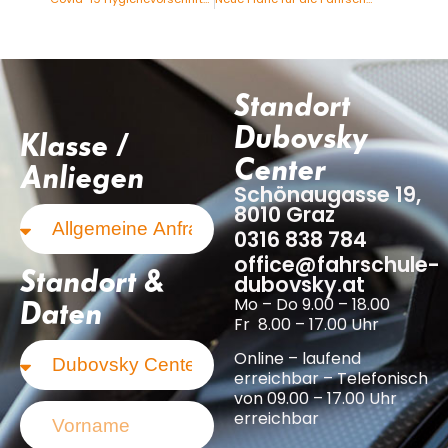
Standort
Dubovsky
Klasse /
Center
Anliegen
Schönaugasse 19,
8010 Graz
0316 838 784
office@fahrschule-
Standort &
dubovsky.at
Mo – Do 9.00 – 18.00
Daten
Fr 8.00 – 17.00 Uhr
Online – laufend
erreichbar – Telefonisch
von 09.00 – 17.00 Uhr
erreichbar