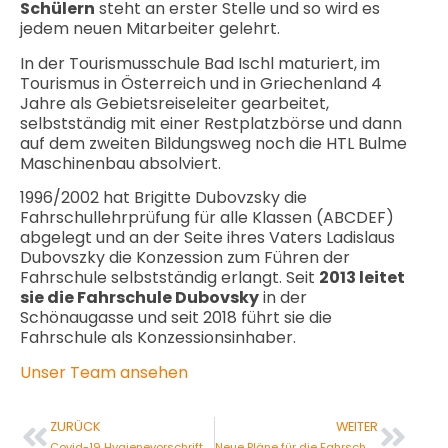
Schülern
steht an erster Stelle und so wird es
jedem neuen Mitarbeiter gelehrt.
In der Tourismusschule Bad Ischl maturiert, im
Tourismus in Österreich und in Griechenland 4
Jahre als Gebietsreiseleiter gearbeitet,
selbstständig mit einer Restplatzbörse und dann
auf dem zweiten Bildungsweg noch die HTL Bulme
Maschinenbau absolviert.
1996/2002 hat Brigitte Dubovzsky die
Fahrschullehrprüfung für alle Klassen (ABCDEF)
abgelegt und an der Seite ihres Vaters Ladislaus
Dubovszky die Konzession zum Führen der
Fahrschule selbstständig erlangt. Seit
2013 leitet
sie die Fahrschule Dubovsky
in der
Schönaugasse und seit 2018 führt sie die
Fahrschule als Konzessionsinhaber.
Unser Team ansehen
ZURÜCK
WEITER
Covid-19 Hygienevorschriften
Neue Pläne für die Fahrschule Dubovsky