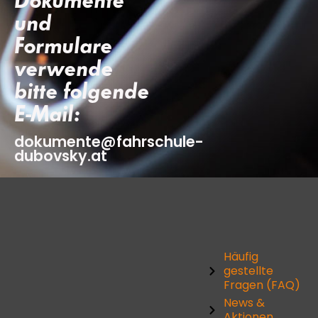
und
Formulare
verwende
bitte folgende
E-Mail:
dokumente@fahrschule-
dubovsky.at
Häufig
gestellte
Fragen (FAQ)
News &
Aktionen