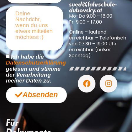
sued@fahrschule-
dubovsky.at
Mo-Do 9.00 – 18.00
Fr 9.00 – 17.00
Online – laufend
erreichbar – Telefonisch
von 07:30 – 19.00 Uhr
erreichbar (außer
Sonntag)
Ich habe die
Datenschutzerklärung
gelesen und stimme
der Verarbeitung
meiner Daten zu.
Absenden
Für
Dokumente