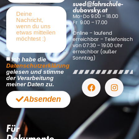
sued@fahrschule-
dubovsky.at
Mo-Do 9.00 – 18.00
Fr 9.00 – 17.00
Online – laufend
erreichbar – Telefonisch
von 07:30 – 19.00 Uhr
erreichbar (außer
Sonntag)
Ich habe die
Datenschutzerklärung
gelesen und stimme
der Verarbeitung
meiner Daten zu.
Absenden
Für
Dokumente