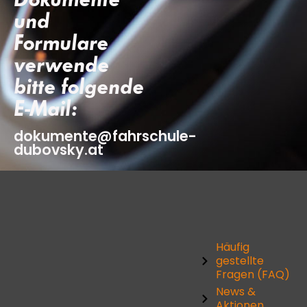
und
Formulare
verwende
bitte folgende
E-Mail:
dokumente@fahrschule-
dubovsky.at
Häufig
gestellte
Fragen (FAQ)
News &
Aktionen