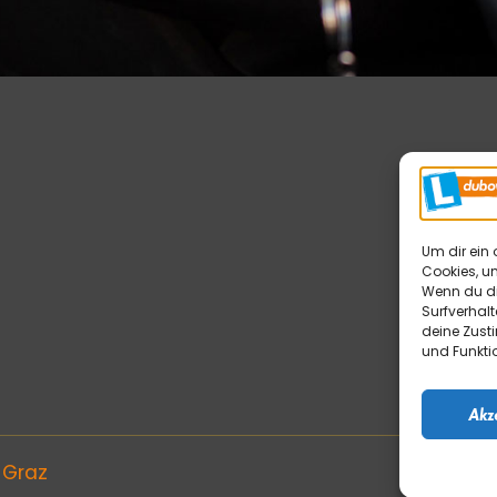
H
Um dir ein 
Cookies, u
N
Wenn du di
Surfverhalt
D
deine Zust
I
und Funkti
Akz
 Graz