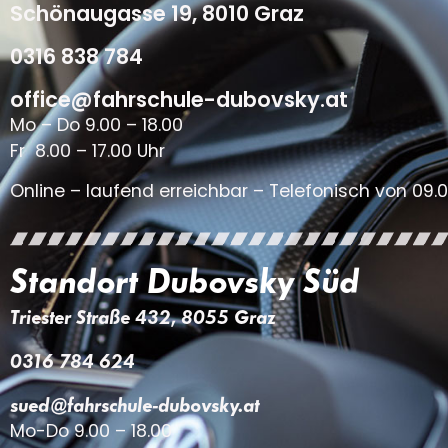
Schönaugasse 19, 8010 Graz
0316 838 784
office@fahrschule-dubovsky.at
Mo – Do 9.00 – 18.00
Fr 8.00 – 17.00 Uhr
Online – laufend erreichbar – Telefonisch von 09.0
Standort Dubovsky Süd
Triester Straße 432, 8055 Graz
0316 784 624
sued@fahrschule-dubovsky.at
Mo-Do 9.00 – 18.00