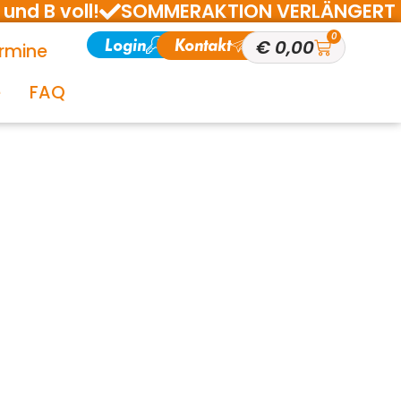
und B voll!
SOMMERAKTION VERLÄNGERT BIS 1
0
Login
Kontakt
€
0,00
rmine
e
FAQ