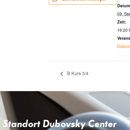
Datum
09. Se
Zeit:
16:20 
Verans
Dubov
B Kurs 3/4
Standort Dubovsky Center