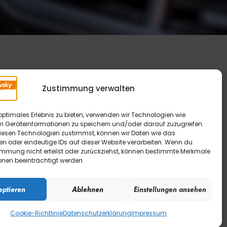
Zustimmung verwalten
äufig gestellte Fragen (FAQ)
optimales Erlebnis zu bieten, verwenden wir Technologien wie
m Geräteinformationen zu speichern und/oder darauf zuzugreifen.
ews & Aktionen
esen Technologien zustimmst, können wir Daten wie das
en oder eindeutige IDs auf dieser Website verarbeiten. Wenn du
atenschutz
immung nicht erteilst oder zurückziehst, können bestimmte Merkmale
mpressum
onen beeinträchtigt werden.
eptieren
Ablehnen
Einstellungen ansehen
Cookie-Richtlinie
Datenschutzerklärung
Impressum
made by
Liebrecht & Haas GmbH