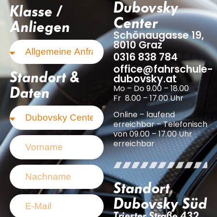
Dubovsky
Klasse /
Center
Anliegen
Schönaugasse 19,
8010 Graz
0316 838 784
office@fahrschule-
Standort &
dubovsky.at
Mo – Do 9.00 – 18.00
Daten
Fr 8.00 – 17.00 Uhr
Online – laufend
erreichbar – Telefonisch
von 09.00 – 17.00 Uhr
erreichbar
Standort
Dubovsky Süd
Triester Straße 432,