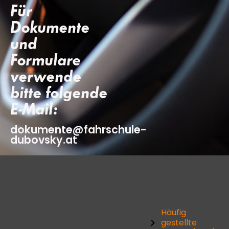
Für
Dokumente
und
Formulare
verwende
bitte folgende
E-Mail:
dokumente@fahrschule-
dubovsky.at
Häufig
gestellte