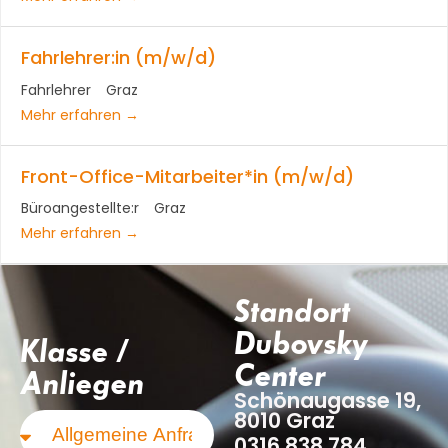
Fahrlehrer:in (m/w/d)
Fahrlehrer
Graz
Mehr erfahren
Front-Office-Mitarbeiter*in (m/w/d)
Büroangestellte:r
Graz
Mehr erfahren
Standort
Dubovsky
Klasse /
Center
Anliegen
Schönaugasse 19,
8010 Graz
0316 838 784