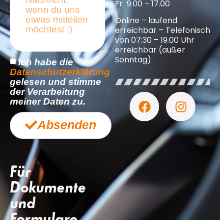
Fr 9.00 – 17.00
Online – laufend
erreichbar – Telefonisch
von 07:30 – 19.00 Uhr
erreichbar (außer
Sonntag)
Ich habe die
Datenschutzerklärung
gelesen und stimme
der Verarbeitung
meiner Daten zu.
Absenden
Für
Dokumente
und
Formulare