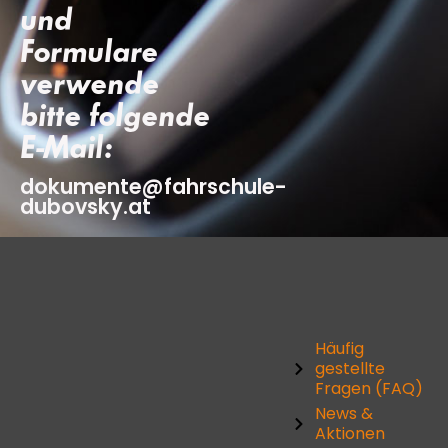
und
Formulare
verwende
bitte folgende
E-Mail:
dokumente@fahrschule-
dubovsky.at
Häufig
gestellte
Fragen (FAQ)
News &
Aktionen