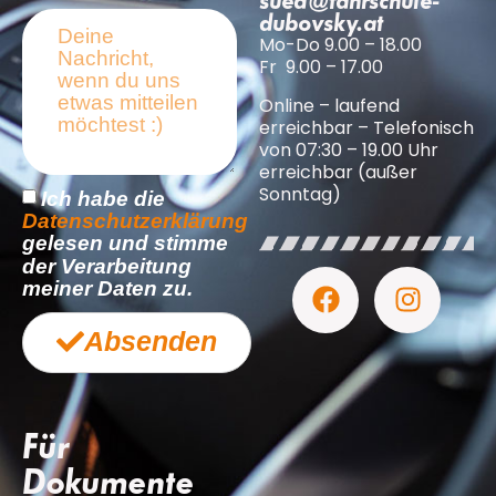
sued@fahrschule-
dubovsky.at
Mo-Do 9.00 – 18.00
Fr 9.00 – 17.00
Online – laufend
erreichbar – Telefonisch
von 07:30 – 19.00 Uhr
erreichbar (außer
Sonntag)
Ich habe die
Datenschutzerklärung
gelesen und stimme
der Verarbeitung
meiner Daten zu.
Absenden
Für
Dokumente