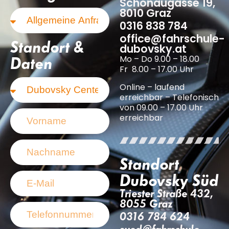
Schönaugasse 19,
8010 Graz
0316 838 784
office@fahrschule-
Standort &
dubovsky.at
Mo – Do 9.00 – 18.00
Daten
Fr 8.00 – 17.00 Uhr
Online – laufend
erreichbar – Telefonisch
von 09.00 – 17.00 Uhr
erreichbar
Standort
Dubovsky Süd
Triester Straße 432,
8055 Graz
0316 784 624