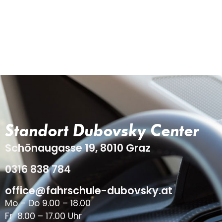
Standort Dubovsky Center
Schönaugasse 19, 8010 Graz
0316 838 784
office@fahrschule-dubovsky.at
Mo – Do 9.00 – 18.00
Fr 8.00 – 17.00 Uhr