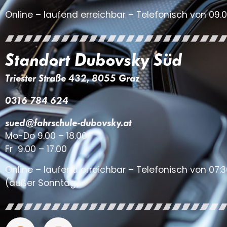
Online – laufend erreichbar – Telefonisch von 09.0
Standort Dubovsky Süd
Triester Straße 432, 8055 Graz
0316 784 624
sued@fahrschule-dubovsky.at
Mo-Do 9.00 – 18.00
Fr 9.00 – 17.00
Online – laufend erreichbar – Telefonisch von 07:3
(außer Sonntag)