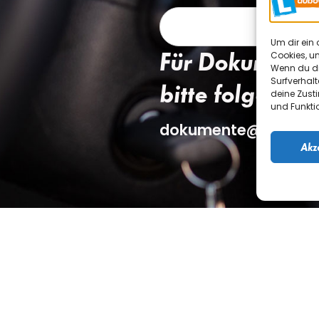
Um dir ein 
Für Dokumente
Cookies, u
Wenn du di
Surfverhalt
bitte folgende 
deine Zust
und Funkti
dokumente@fahrsch
Akz