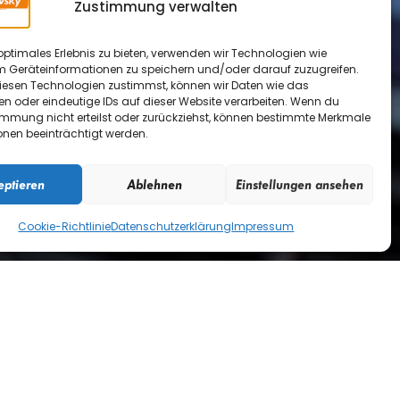
Zustimmung verwalten
Absenden
optimales Erlebnis zu bieten, verwenden wir Technologien wie
 und Formulare verwende
m Geräteinformationen zu speichern und/oder darauf zuzugreifen.
esen Technologien zustimmst, können wir Daten wie das
en oder eindeutige IDs auf dieser Website verarbeiten. Wenn du
E-Mail:
immung nicht erteilst oder zurückziehst, können bestimmte Merkmale
onen beeinträchtigt werden.
ule-dubovsky.at
eptieren
Ablehnen
Einstellungen ansehen
Cookie-Richtlinie
Datenschutzerklärung
Impressum