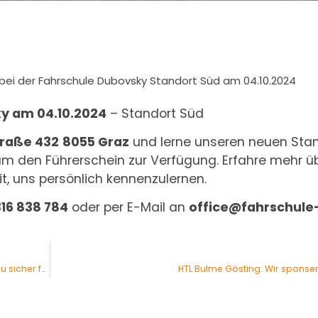
bei der Fahrschule Dubovsky Standort Süd am 04.10.2024
ky am 04.10.2024
– Standort Süd
traße 432
8055 Graz
und lerne unseren neuen Stan
 um den Führerschein zur Verfügung. Erfahre mehr ü
, uns persönlich kennenzulernen.
16 838 784
oder per E-Mail an
office@fahrschule
Nässe im Herbst: Warum sich der Bremsweg verdoppelt und wie du sicher fährst
HTL Bulme Gösting: Wir sponse