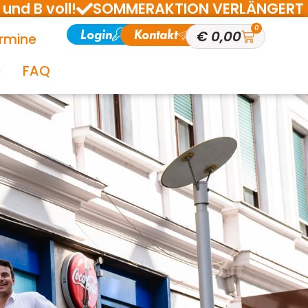
und B voll!
SOMMERAKTION VERLÄNGERT BIS 1
0
Login
Kontakt
€
0,00
rmine
e
FAQ