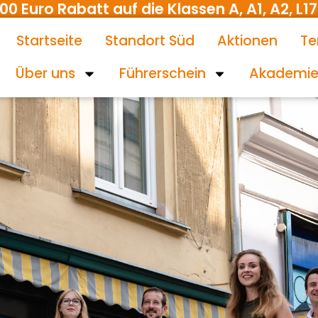
uro Rabatt auf die Klassen A, A1, A2, L17 
Startseite
Standort Süd
Aktionen
Te
Über uns
Führerschein
Akademi