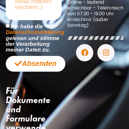
Online – laufend
erreichbar – Telefonisch
von 07:30 – 19.00 Uhr
erreichbar (außer
Sonntag)
Ich habe die
Datenschutzerklärung
gelesen und stimme
der Verarbeitung
meiner Daten zu.
Absenden
Für
Dokumente
und
Formulare
verwende