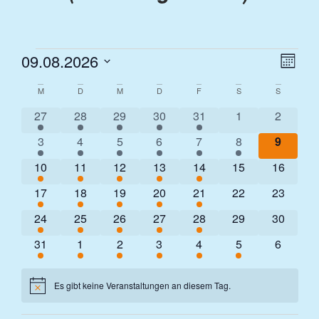
Ver
Ans
09.08.2026
Monat
Ans
Datum
Nav
Nav
Kalender
M
D
M
D
F
S
S
wählen.
2 Veranstaltungen
3 Veranstaltungen
3 Veranstaltungen
2 Veranstaltungen
3 Veranstaltungen
0 Veranstaltung
0 Verans
von
27
28
29
30
31
1
2
2 Veranstaltungen
3 Veranstaltungen
2 Veranstaltungen
2 Veranstaltungen
2 Veranstaltungen
1 Veranstaltung
0 Veran
3
4
5
6
7
8
9
Veranstaltungen
3 Veranstaltungen
3 Veranstaltungen
2 Veranstaltungen
2 Veranstaltungen
1 Veranstaltung
0 Veranstaltunge
0 Verans
10
11
12
13
14
15
16
2 Veranstaltungen
3 Veranstaltungen
2 Veranstaltungen
2 Veranstaltungen
1 Veranstaltung
0 Veranstaltunge
0 Verans
17
18
19
20
21
22
23
2 Veranstaltungen
3 Veranstaltungen
3 Veranstaltungen
2 Veranstaltungen
3 Veranstaltungen
0 Veranstaltunge
0 Verans
24
25
26
27
28
29
30
2 Veranstaltungen
3 Veranstaltungen
2 Veranstaltungen
2 Veranstaltungen
2 Veranstaltungen
1 Veranstaltung
0 Verans
31
1
2
3
4
5
6
Es gibt keine Veranstaltungen an diesem Tag.
Hinweis