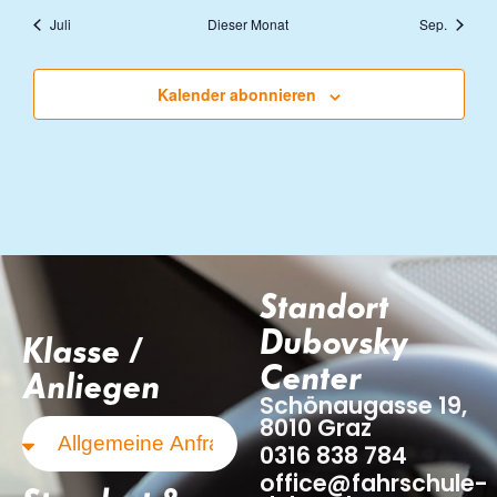
Juli
Dieser Monat
Sep.
Kalender abonnieren
Standort
Dubovsky
Klasse /
Center
Anliegen
Schönaugasse 19,
8010 Graz
0316 838 784
office@fahrschule-