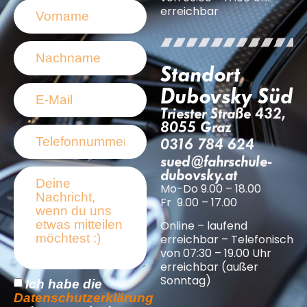
erreichbar
Standort
Dubovsky Süd
Triester Straße 432,
8055 Graz
0316 784 624
sued@fahrschule-
dubovsky.at
Mo-Do 9.00 – 18.00
Fr 9.00 – 17.00
Online – laufend
erreichbar – Telefonisch
von 07:30 – 19.00 Uhr
erreichbar (außer
Sonntag)
Ich habe die
Datenschutzerklärung