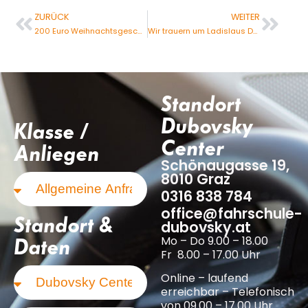
ZURÜCK
WEITER
200 Euro Weihnachtsgeschenk für dich
Wir trauern um Ladislaus Dubovszky (1922-2018)
Standort
Dubovsky
Klasse /
Center
Anliegen
Schönaugasse 19,
8010 Graz
0316 838 784
office@fahrschule-
Standort &
dubovsky.at
Mo – Do 9.00 – 18.00
Daten
Fr 8.00 – 17.00 Uhr
Online – laufend
erreichbar – Telefonisch
von 09.00 – 17.00 Uhr