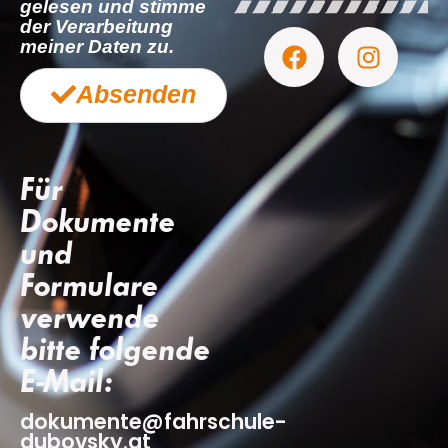
gelesen und stimme
der Verarbeitung
meiner Daten zu.
Absenden
Für
Dokumente
und
Formulare
verwende
bitte folgende
E-Mail:
dokumente@fahrschule-
dubovsky.at